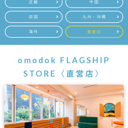
近畿
中国
四国
九州・沖縄
海外
直営店
omodok FLAGSHIP
STORE〈直営店〉