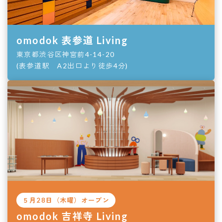
omodok 表参道 Living
東京都渋谷区神宮前4-14-20
(表参道駅 A2出口より徒歩4分)
５月28日（木曜）オープン
omodok 吉祥寺 Living