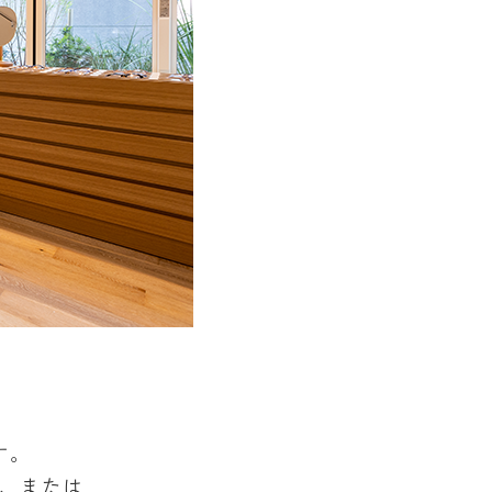
す。
、または