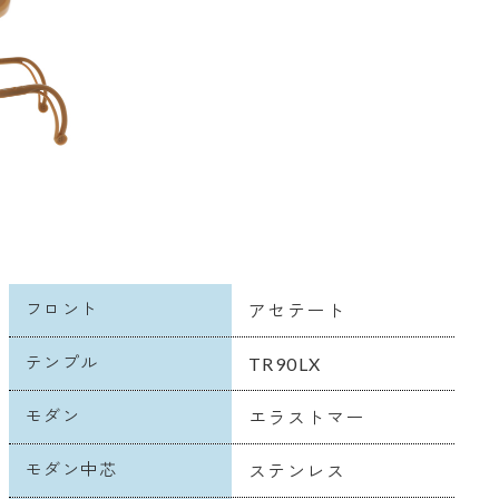
フロント
アセテート
テンプル
TR90LX
モダン
エラストマー
モダン中芯
ステンレス