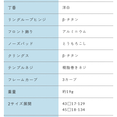
丁番
洋白
リングループヒンジ
β-チタン
フロント飾り
アルミニウム
ノーズパッド
とうもろこし
クリングス
β-チタン
テンプルネジ
樹脂巻きネジ
フレームカーブ
3カーブ
重量
約19g
2サイズ展開
43□17-129
45□18-134