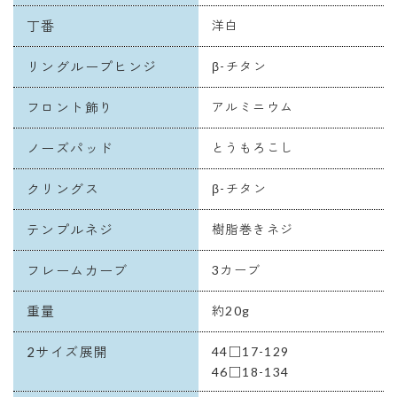
丁番
洋白
リングループヒンジ
β-チタン
フロント飾り
アルミニウム
ノーズパッド
とうもろこし
クリングス
β-チタン
テンプルネジ
樹脂巻きネジ
フレームカーブ
3カーブ
重量
約20g
2サイズ展開
44□17-129
46□18-134