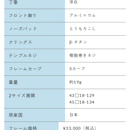
丁番
洋白
フロント飾り
アルミニウム
ノーズパッド
とうもろこし
クリングス
β-チタン
テンプルネジ
樹脂巻きネジ
フレームカーブ
3カーブ
重量
約19g
2サイズ展開
43□18-129
45□18-134
原産国
日本
フレーム価格
¥33,000（税込）